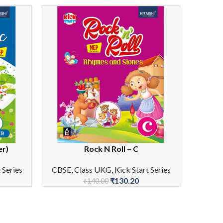
er)
Rock N Roll – C
Scrib
ADD TO CART
ADD TO 
 Series
CBSE
,
Class UKG
,
Kick Start Series
₹
130.20
₹
140.00