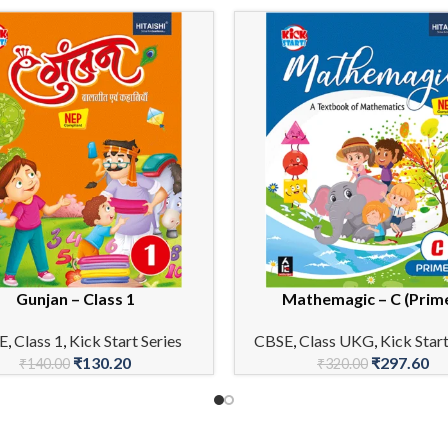
Gunjan – Class 1
Mathemagic – C (Prim
CART
ADD TO CART
E
,
Class 1
,
Kick Start Series
CBSE
,
Class UKG
,
Kick Start
₹
130.20
₹
297.60
₹
140.00
₹
320.00