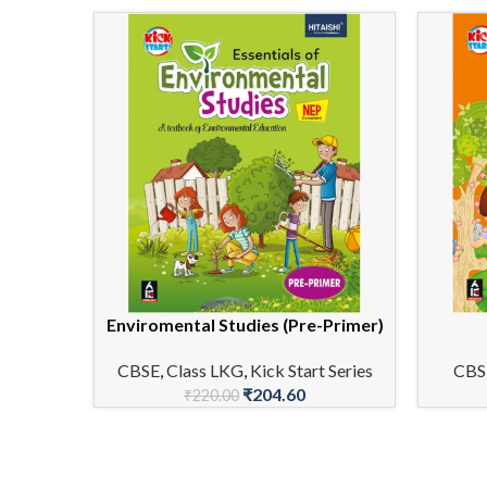
Enviromental Studies (Pre-Primer)
ADD TO CART
ADD TO 
CBSE
,
Class LKG
,
Kick Start Series
CBS
₹
204.60
₹
220.00