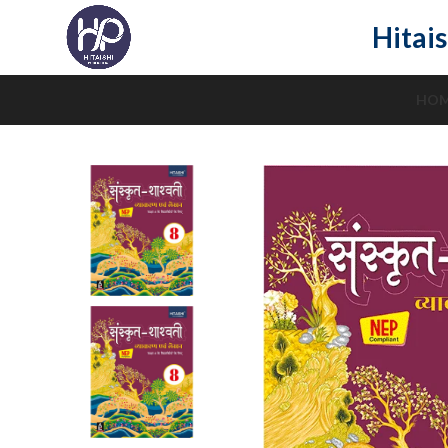
Hitais
HO