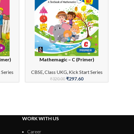
imer)
Mathemagic – C (Primer)
My 
ADD TO CART
ADD TO 
 Series
CBSE
,
Class UKG
,
Kick Start Series
CBSE
₹
297.60
₹
320.00
WORK WITH US
Career