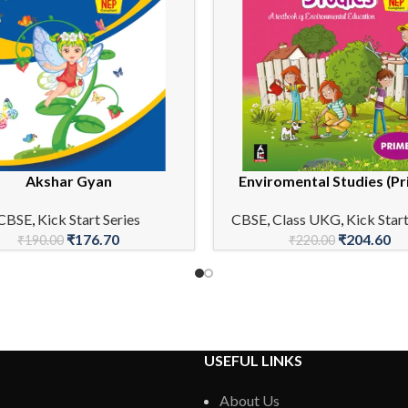
Akshar Gyan
Enviromental Studies (Pr
CART
READ MORE
CBSE
,
Kick Start Series
CBSE
,
Class UKG
,
Kick Start
₹
176.70
₹
204.60
₹
190.00
₹
220.00
USEFUL LINKS
About Us