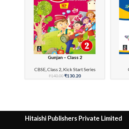
Gunjan – Class 2
READ MORE
ADD TO 
CBSE
,
Class 2
,
Kick Start Series
₹
130.20
₹
140.00
Hitaishi Publishers Private Limited