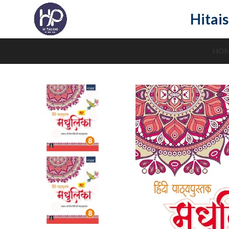
Hitais
HO