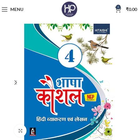
0
MENU
₹
0.00
Click to enlarge