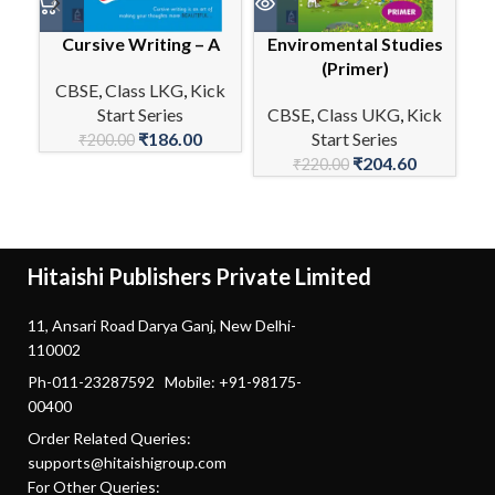
Cursive Writing – A
Enviromental Studies
(Primer)
CBSE
,
Class LKG
,
Kick
C
Start Series
CBSE
,
Class UKG
,
Kick
₹
186.00
Start Series
₹
200.00
₹
204.60
₹
220.00
Hitaishi Publishers Private Limited
11, Ansari Road Darya Ganj, New Delhi-
110002
Ph-011-23287592 Mobile: +91-98175-
00400
Order Related Queries:
supports@hitaishigroup.com
For Other Queries: