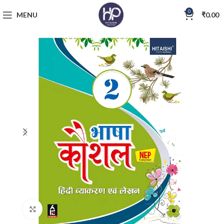
0
MENU
₹
0.00
Click to enlarge