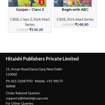
Gunjan – Class 2
Begin with ABC
CBSE
,
Class 2
,
Kick Start
CBSE
,
Kick Start Series
Series
₹
148.80
C
₹
160.00
₹
130.20
₹
140.00
Hitaishi Publishers Private Limited
11, Ansari Road Darya Ganj, New Delhi-
110002
Ph-011-23287592 Mobile: +91-98175-
00400
Order Related Queries:
supports@hitaishigroup.com
For Other Queries: